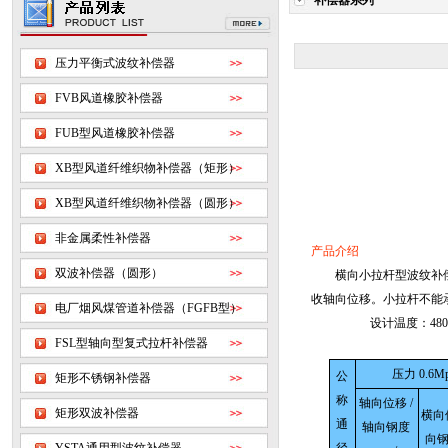
补偿器系列
压力平衡式波纹补偿器
FVB风道橡胶补偿器
FUB型风道橡胶补偿器
XB型风道纤维织物补偿器（矩形）
XB型风道纤维织物补偿器（圆形）
非金属柔性补偿器
产品介绍
双波补偿器（圆形）
横向小拉杆型波纹补偿
收轴向位移。小拉杆不能
电厂烟风煤管道补偿器（FGFB型）
设计温度：48
FSL型轴向型复式拉杆补偿器
压力 0.6M
公
矩形不锈钢补偿器
称
轴向位移 /
矩形双波补偿器
横向位
通
轴向钢度
向钢