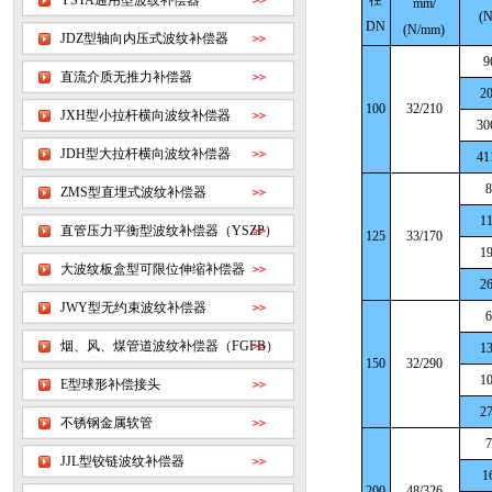
YSTA通用型波纹补偿器
径
mm/
(
DN
(N/mm)
JDZ型轴向内压式波纹补偿器
9
直流介质无推力补偿器
20
100
32/210
JXH型小拉杆横向波纹补偿器
30
JDH型大拉杆横向波纹补偿器
41
8
ZMS型直埋式波纹补偿器
11
直管压力平衡型波纹补偿器（YSZP）
125
33/170
19
大波纹板盒型可限位伸缩补偿器
26
JWY型无约束波纹补偿器
6
烟、风、煤管道波纹补偿器（FGFB）
13
150
32/290
10
E型球形补偿接头
27
不锈钢金属软管
7
JJL型铰链波纹补偿器
1
200
48/326