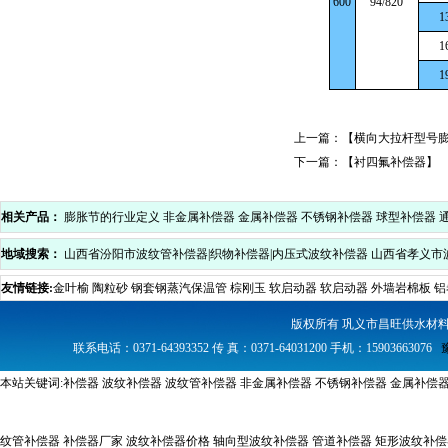
600
94/820
1
1
1
上一篇：【
横向大拉杆型号
下一篇：【
衬四氟补偿器
】
相关产品：
膨胀节的行业定义
非金属补偿器
金属补偿器
不锈钢补偿器
球型补偿器
地域搜索：
山西省汾阳市波纹管补偿器|织物补偿器|内压式波纹补偿器
山西省孝义市
压式波纹补偿器
山西省中阳县波纹管补偿器|织物补偿器|内压式波纹补偿器
山西省方
友情链接:
金叶榆
陶粒砂
钢套钢蒸汽保温管
棕刚玉
软启动器
软启动器
外墙岩棉板
铝
内压式波纹补偿器
山西省石楼县波纹管补偿器|织物补偿器|内压式波纹补偿器
山西省
版权所有 巩义市昌旺供水材
器|内压式波纹补偿器
山西省兴县波纹管补偿器|织物补偿器|内压式波纹补偿器
联系电话：0371-64393352 传 真：0371-64031200 手机：15903663076
本站关键词:
补偿器
波纹补偿器
波纹管补偿器
非金属补偿器
不锈钢补偿器
金属补偿
纹管补偿器
补偿器厂家 波纹补偿器价格
轴向型波纹补偿器
管道补偿器
矩形波纹补偿