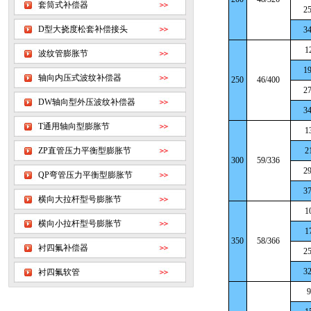
套筒式补偿器
25
D型大挠度松套补偿接头
34
1
波纹管膨胀节
19
轴向内压式波纹补偿器
250
46/400
27
DW轴向型外压波纹补偿器
34
T通用轴向型膨胀节
1
ZP直管压力平衡型膨胀节
2
300
59/336
29
QP弯管压力平衡型膨胀节
37
横向大拉杆型号膨胀节
1
横向小拉杆型号膨胀节
1
350
58/366
衬四氟补偿器
25
32
衬四氟软管
9