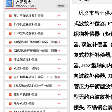
关于我们
巩义市昌旺供水
压力平衡式波纹补偿器
式波纹补偿器
,
FVB风道橡胶补偿器
织物补偿器（矩
FUB型风道橡胶补偿器
XB型风道纤维织物补偿器（矩形）
器
,
双波补偿器
XB型风道纤维织物补偿器（圆形）
复式拉杆补偿器
非金属柔性补偿器
器
,
JDZ型轴向
双波补偿器（圆形）
向波纹补偿器
,
电厂烟风煤管道补偿器（FGFB型）
管压力平衡型波纹
FSL型轴向型复式拉杆补偿器
矩形不锈钢补偿器
型无约束波纹补
矩形双波补偿器
接头
,
不锈钢金