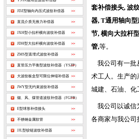
YSTA通用型波纹补偿器
套补偿接头
,
波
JDZ型轴向内压式波纹补偿器
器
,
T通用轴向型
直流介质无推力补偿器
节
,
横向大拉杆
JXH型小拉杆横向波纹补偿器
JDH型大拉杆横向波纹补偿器
管
,
等。
ZMS型直埋式波纹补偿器
我公司有一批从
直管压力平衡型波纹补偿器（YSZP）
术工人。生产的
大波纹板盒型可限位伸缩补偿器
JWY型无约束波纹补偿器
城建、石油、化
烟、风、煤管道波纹补偿器（FGFB）
我公司以诚信为
E型球形补偿接头
各商家与我公司
不锈钢金属软管
JJL型铰链波纹补偿器