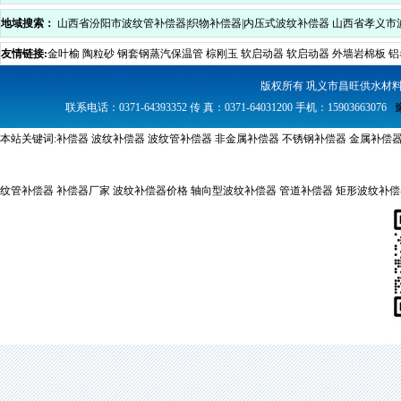
地域搜索：
山西省汾阳市波纹管补偿器|织物补偿器|内压式波纹补偿器
山西省孝义市
压式波纹补偿器
山西省中阳县波纹管补偿器|织物补偿器|内压式波纹补偿器
山西省方
友情链接:
金叶榆
陶粒砂
钢套钢蒸汽保温管
棕刚玉
软启动器
软启动器
外墙岩棉板
铝
内压式波纹补偿器
山西省石楼县波纹管补偿器|织物补偿器|内压式波纹补偿器
山西省
版权所有 巩义市昌旺供水材
器|内压式波纹补偿器
山西省兴县波纹管补偿器|织物补偿器|内压式波纹补偿器
联系电话：0371-64393352 传 真：0371-64031200 手机：15903663076
本站关键词:
补偿器
波纹补偿器
波纹管补偿器
非金属补偿器
不锈钢补偿器
金属补偿
纹管补偿器
补偿器厂家 波纹补偿器价格
轴向型波纹补偿器
管道补偿器
矩形波纹补偿