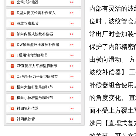
套筒式补偿器
内部有灵活的波
D型大挠度松套补偿接头
位时，波纹管会
波纹管膨胀节
常出厂时会加装
轴向内压式波纹补偿器
DW轴向型外压波纹补偿器
保护了内部精密
T通用轴向型膨胀节
由横向滑动。 方
ZP直管压力平衡型膨胀节
波纹补偿器】 
QP弯管压力平衡型膨胀节
补偿器组合使用
横向大拉杆型号膨胀节
的角度变化。 
横向小拉杆型号膨胀节
衬四氟补偿器
面不受上方覆土重
衬四氟软管
选用【直埋式复