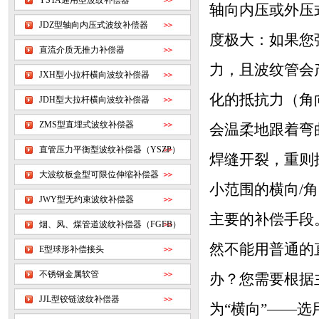
YSTA通用型波纹补偿器
轴向内压或外压
JDZ型轴向内压式波纹补偿器
度极大：如果您
直流介质无推力补偿器
力，且波纹管会
JXH型小拉杆横向波纹补偿器
化的抵抗力（角
JDH型大拉杆横向波纹补偿器
ZMS型直埋式波纹补偿器
会温柔地跟着弯
直管压力平衡型波纹补偿器（YSZP）
焊缝开裂，重则
大波纹板盒型可限位伸缩补偿器
小范围的横向/角
JWY型无约束波纹补偿器
主要的补偿手段
烟、风、煤管道波纹补偿器（FGFB）
然不能用普通的
E型球形补偿接头
不锈钢金属软管
办？您需要根据主
JJL型铰链波纹补偿器
为“横向”——