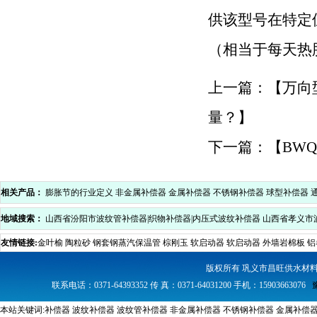
供该型号在特定
（相当于每天热
上一篇：【
万向
量？
】
下一篇：【
BW
相关产品：
膨胀节的行业定义
非金属补偿器
金属补偿器
不锈钢补偿器
球型补偿器
地域搜索：
山西省汾阳市波纹管补偿器|织物补偿器|内压式波纹补偿器
山西省孝义市
压式波纹补偿器
山西省中阳县波纹管补偿器|织物补偿器|内压式波纹补偿器
山西省方
友情链接:
金叶榆
陶粒砂
钢套钢蒸汽保温管
棕刚玉
软启动器
软启动器
外墙岩棉板
铝
内压式波纹补偿器
山西省石楼县波纹管补偿器|织物补偿器|内压式波纹补偿器
山西省
版权所有 巩义市昌旺供水材
器|内压式波纹补偿器
山西省兴县波纹管补偿器|织物补偿器|内压式波纹补偿器
联系电话：0371-64393352 传 真：0371-64031200 手机：15903663076
本站关键词:
补偿器
波纹补偿器
波纹管补偿器
非金属补偿器
不锈钢补偿器
金属补偿